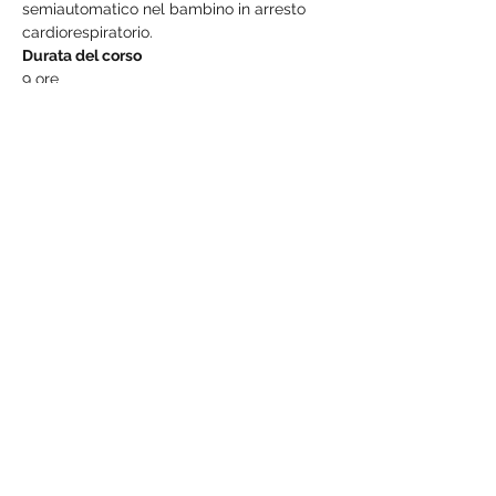
semiautomatico nel bambino in arresto 
cardiorespiratorio.
Durata del corso
9 ore
Show More
Share this event
MedX
Supporto@medxeducation.org