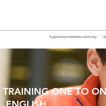
Supporto@medxeducation.org
+3
 TRAINING ONE TO ON
L ENGLISH