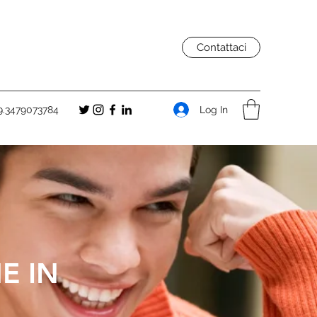
Contattaci
Log In
9.3479073784
E IN