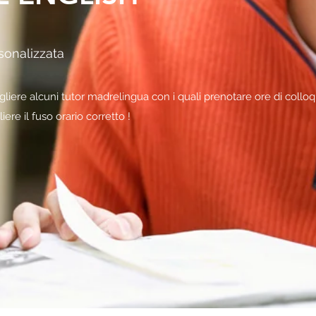
sonalizzata
cegliere alcuni tutor madrelingua con i quali prenotare ore di colloq
ere il fuso orario corretto !